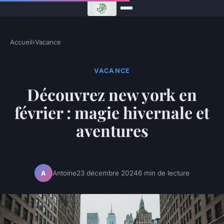
Accueil
›
Vacance
VACANCE
Découvrez new york en
février : magie hivernale et
aventures
Antoine
23 décembre 2024
6 min de lecture
A